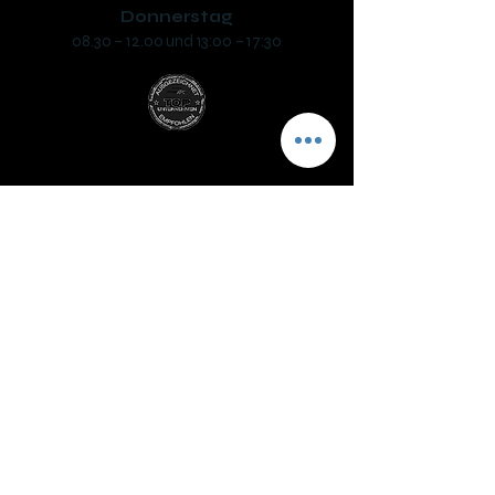
Donnerstag
08.30 – 12.00 und 13:00 – 17:30
Fahrschule SAFARI Mattighofen
Inh. Helmut Sigl
Unterlochner Straße 2a, 5230 Mattighofen
phone:
+43 7742 318330
mail: ​
office@fs-safari.eu
Öffnungszeiten:
Dienstag
08.30 – 12.00 und 13:00 – 17:30
Mittwoch (Prüfungstag)*
07:30 – 12.30 und 14:00 – 17:30