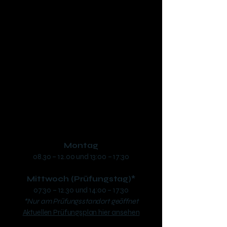
Fahrschule SAFARI Braunau
Inh. Dipl.-Ing. (FH) Manuel Schwaiger, B.Sc.
Ringstraße 48, 5280 Braunau
phone:
+43 7722 63346
​mail:
office@fs-safari.eu
Öffnungszeiten:
Montag
08.30 – 12.00 und 13:00 – 17:30
Mittwoch (Prüfungstag)*
07:30 – 12.30 und 14:00 – 17:30
*Nur am Prüfungsstandort geöffnet
Aktuellen Prüfungsplan hier ansehen