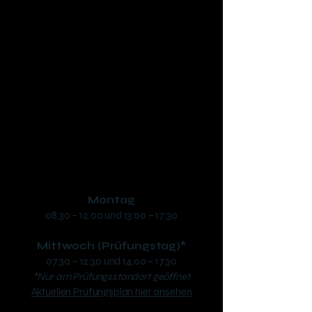
Fahrschule SAFARI Braunau
Inh. Dipl.-Ing. (FH) Manuel Schwaiger, B.Sc.
Ringstraße 48, 5280 Braunau
phone:
+43 7722 63346
​mail:
office@fs-safari.eu
Öffnungszeiten:
Montag
08.30 – 12.00 und 13:00 – 17:30
Mittwoch (Prüfungstag)*
07:30 – 12.30 und 14:00 – 17:30
*Nur am Prüfungsstandort geöffnet
Aktuellen Prüfungsplan hier ansehen