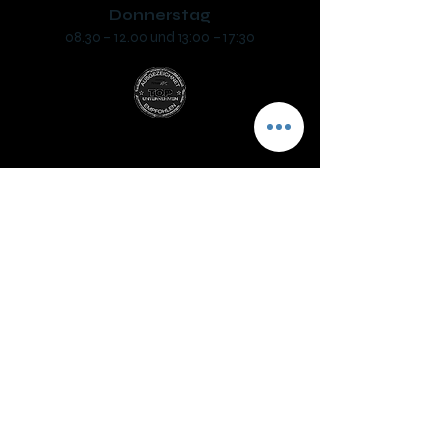
Donnerstag
08.30 – 12.00 und 13:00 – 17:30
Fahrschule SAFARI Mattighofen
Inh. Helmut Sigl
Unterlochner Straße 2a, 5230 Mattighofen
phone:
+43 7742 318330
mail: ​
office@fs-safari.eu
Öffnungszeiten:
Dienstag
08.30 – 12.00 und 13:00 – 17:30
Mittwoch (Prüfungstag)*
07:30 – 12.30 und 14:00 – 17:30