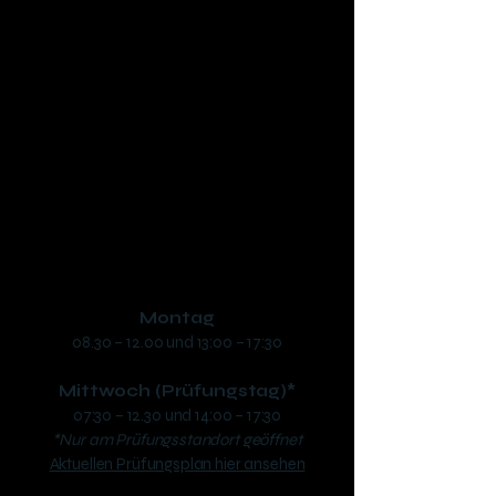
Fahrschule SAFARI Braunau
Inh. Dipl.-Ing. (FH) Manuel Schwaiger, B.Sc.
Ringstraße 48, 5280 Braunau
phone:
+43 7722 63346
​mail:
office@fs-safari.eu
Öffnungszeiten:
Montag
08.30 – 12.00 und 13:00 – 17:30
Mittwoch (Prüfungstag)*
07:30 – 12.30 und 14:00 – 17:30
*Nur am Prüfungsstandort geöffnet
Aktuellen Prüfungsplan hier ansehen