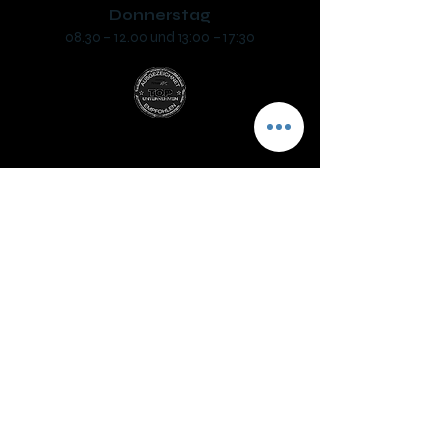
Donnerstag
08.30 – 12.00 und 13:00 – 17:30
Fahrschule SAFARI Mattighofen
Inh. Helmut Sigl
Unterlochner Straße 2a, 5230 Mattighofen
phone:
+43 7742 318330
mail: ​
office@fs-safari.eu
Öffnungszeiten:
Dienstag
08.30 – 12.00 und 13:00 – 17:30
Mittwoch (Prüfungstag)*
07:30 – 12.30 und 14:00 – 17:30