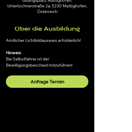
Übungsplatz Mattighofen,
Unterlochnerstraße 2a, 5230 Mattighofen,
Österreich
Über die Ausbildung
Amtlicher Lichtbildausweis erfolderlich!
Hinweis:
Bei Selbstfahrer ist der 
Bewilligungsbescheid mitzuführen!
Anfrage Termin
Fahrschule SAFARI Braunau
Inh. Dipl.-Ing. (FH) Manuel Schwaiger, B.Sc.
Ringstraße 48, 5280 Braunau