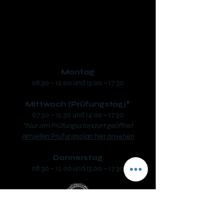
phone:
+43 7722 63346
​mail:
office@fs-safari.eu
Öffnungszeiten:
Montag
08.30 – 12.00 und 13:00 – 17:30
Mittwoch (Prüfungstag)*
07:30 – 12.30 und 14:00 – 17:30
*Nur am Prüfungsstandort geöffnet
Aktuellen Prüfungsplan hier ansehen
Donnerstag
08.30 – 12.00 und 13:00 – 17:30