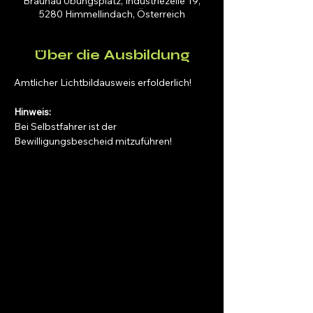
Braunau Übungsplatz, Industriezeile 19,
5280 Himmellindach, Österreich
Über die Ausbildung
Amtlicher Lichtbildausweis erfolderlich!
Hinweis:
Bei Selbstfahrer ist der 
Bewilligungsbescheid mitzuführen!
Fahrschule SAFARI Braunau
Inh. Dipl.-Ing. (FH) Manuel Schwaiger, B.Sc.
Ringstraße 48, 5280 Braunau
phone:
+43 7722 63346
​mail:
office@fs-safari.eu