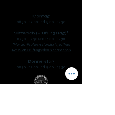
Öffnungszeiten:
Montag
08.30 – 12.00 und 13:00 – 17:30
Mittwoch (Prüfungstag)*
07:30 – 12.30 und 14:00 – 17:30
*Nur am Prüfungsstandort geöffnet
Aktuellen Prüfungsplan hier ansehen
Donnerstag
08.30 – 12.00 und 13:00 – 17:30
Fahrschule SAFARI Mattighofen
Inh. Helmut Sigl
Unterlochner Straße 2a, 5230 Mattighofen