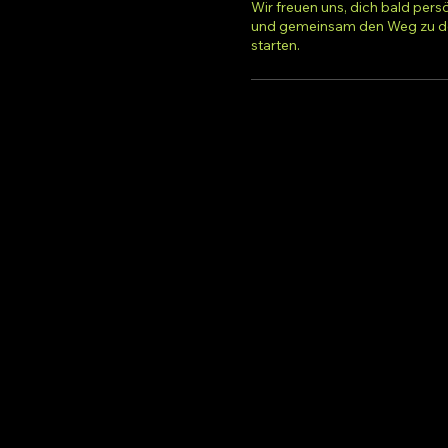
Wir freuen uns, dich bald pers
und gemeinsam den Weg zu de
starten.
Fahrschule SAFARI Braunau
Inh. Dipl.-Ing. (FH) Manuel Schwaiger, B.Sc.
Ringstraße 48, 5280 Braunau
phone: +43 7722 63346