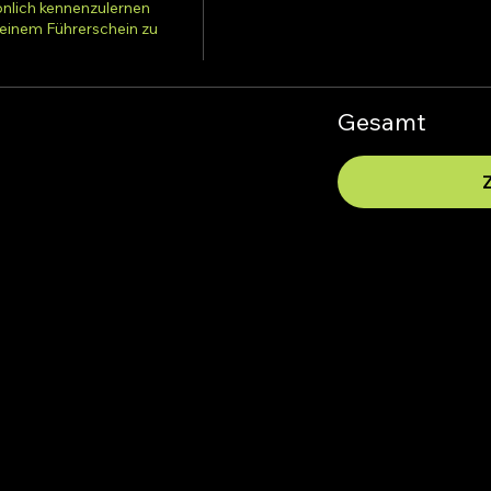
önlich kennenzulernen 
inem Führerschein zu 
Gesamt
Fahrschule SAFARI Mattighofe
Inh. Helmut Sigl
Unterlochner Straße 2a, 5230 Mattighofe
phone: +43 7742 318330