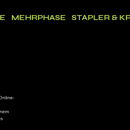
E
MEHRPHASE
STAPLER & K
Online-
einem
es