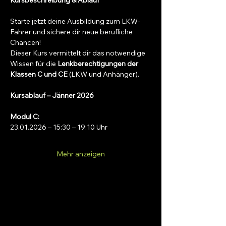
Kursbeschreibung & Ablauf
Starte jetzt deine Ausbildung zum LKW-
Fahrer und sichere dir neue berufliche 
Chancen!
Dieser Kurs vermittelt dir das notwendige 
Wissen für die 
Lenkberechtigungen der 
Klassen C und CE
 (LKW und Anhänger).
Kursablauf – Jänner 2026
Modul C:
23.01.2026 – 15:30 – 19:10 Uhr
Mehr anzeigen
Fahrschule SAFARI Braunau
Inh. Dipl.-Ing. (FH) Manuel Schwaiger, B.Sc.