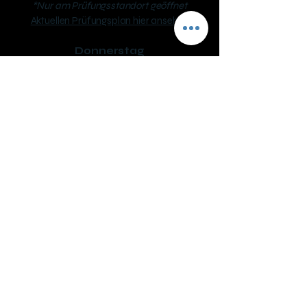
*Nur am Prüfungsstandort geöffnet
Aktuellen Prüfungsplan hier ansehen
Donnerstag
08.30 – 12.00 und 13:00 – 17:30
Fahrschule SAFARI Mattighofen
Inh. Helmut Sigl
Unterlochner Straße 2a, 5230 Mattighofen
phone:
+43 7742 318330
mail: ​
office@fs-safari.eu
Öffnungszeiten:
Dienstag
08.30 – 12.00 und 13:00 – 17:30