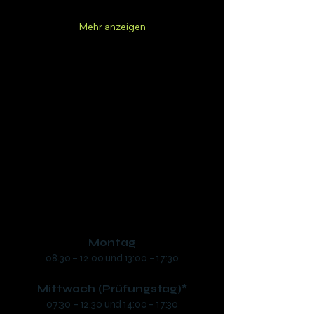
Mehr anzeigen
Fahrschule SAFARI Braunau
Inh. Dipl.-Ing. (FH) Manuel Schwaiger, B.Sc.
Ringstraße 48, 5280 Braunau
phone:
+43 7722 63346
​mail:
office@fs-safari.eu
Öffnungszeiten:
Montag
08.30 – 12.00 und 13:00 – 17:30
Mittwoch (Prüfungstag)*
07:30 – 12.30 und 14:00 – 17:30