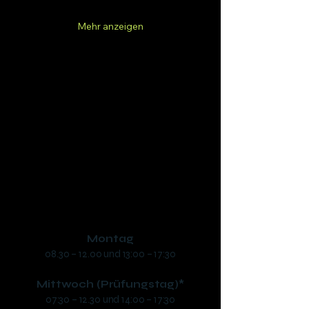
Mehr anzeigen
Fahrschule SAFARI Braunau
Inh. Dipl.-Ing. (FH) Manuel Schwaiger, B.Sc.
Ringstraße 48, 5280 Braunau
phone:
+43 7722 63346
​mail:
office@fs-safari.eu
Öffnungszeiten:
Montag
08.30 – 12.00 und 13:00 – 17:30
Mittwoch (Prüfungstag)*
07:30 – 12.30 und 14:00 – 17:30