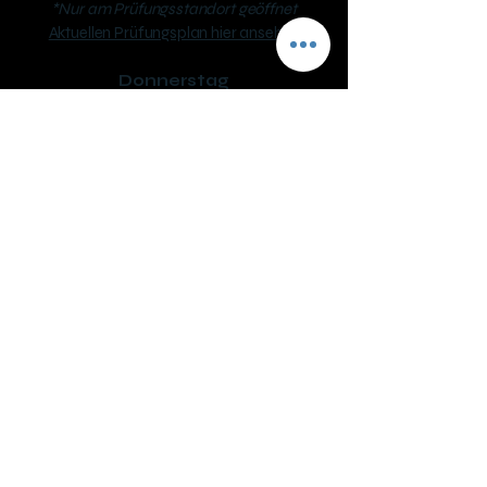
*Nur am Prüfungsstandort geöffnet
Aktuellen Prüfungsplan hier ansehen
Donnerstag
08.30 – 12.00 und 13:00 – 17:30
Fahrschule SAFARI Mattighofen
Inh. Helmut Sigl
Unterlochner Straße 2a, 5230 Mattighofen
phone:
+43 7742 318330
mail: ​
office@fs-safari.eu
Öffnungszeiten:
Dienstag
08.30 – 12.00 und 13:00 – 17:30