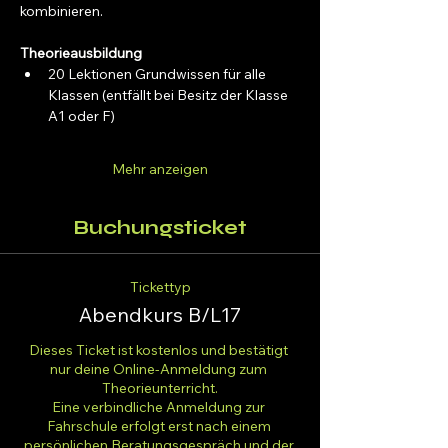
kombinieren.
Theorieausbildung
20 Lektionen Grundwissen für alle 
Klassen (entfällt bei Besitz der Klasse 
A1 oder F)
Mehr anzeigen
Buchungsticket
Tickettyp
Abendkurs B/L17
Dieses Ticket ist kostenlos und bestätigt 
nur deine Online-Anmeldung zum 
Theorieunterricht.

Eine verbindliche Anmeldung zur 
Fahrschule erfolgt erst nach einem 
persönlichen Beratungsgespräch und der 