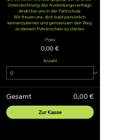
Unterzeichnung des Ausbildungsvertrags 
direkt bei uns in der Fahrschule.

Wir freuen uns, dich bald persönlich 
kennenzulernen und gemeinsam den Weg 
zu deinem Führerschein zu starten.
Preis
0,00 €
Anzahl
Gesamt
0,00 €
Zur Kasse