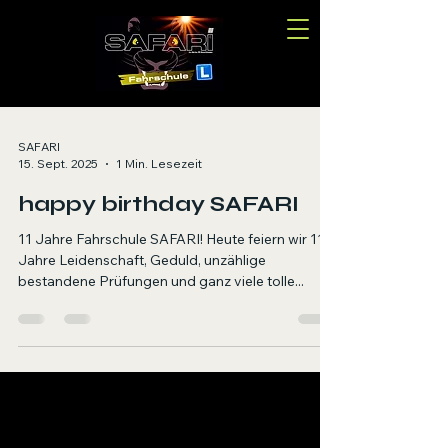
SAFARI
15. Sept. 2025
1 Min. Lesezeit
happy birthday SAFARI
11 Jahre Fahrschule SAFARI! Heute feiern wir 11
Jahre Leidenschaft, Geduld, unzählige
bestandene Prüfungen und ganz viele tolle...
Fahrschule SAFARI Braunau
Inh. Dipl.-Ing. (FH) Manuel Schwaiger, B.Sc.
Ringstraße 48, 5280 Braunau