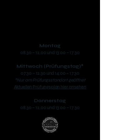
phone:
+43 7722 63346
​mail:
office@fs-safari.eu
Öffnungszeiten:
Montag
08.30 – 12.00 und 13:00 – 17:30
Mittwoch (Prüfungstag)*
07:30 – 12.30 und 14:00 – 17:30
*Nur am Prüfungsstandort geöffnet
Aktuellen Prüfungsplan hier ansehen
Donnerstag
08.30 – 12.00 und 13:00 – 17:30